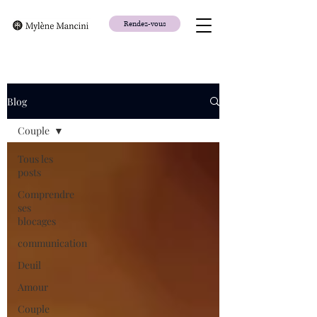
Rendez-vous
Blog
Couple
Tous les
posts
Comprendre
ses
blocages
communication
Deuil
Amour
Couple